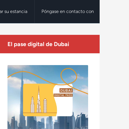
tar su estancia
Póngase en contacto con
El pase digital de Dubai