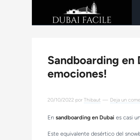
Sandboarding en D
emociones!
20/10/2022
por
Thibaut
Deja un come
En
sandboarding en Dubai
es casi un
Este equivalente desértico del snow