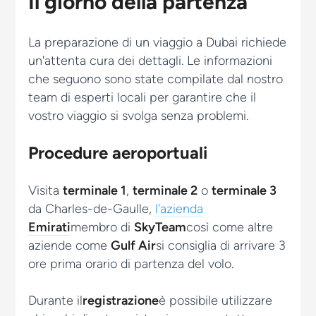
Il giorno della partenza
La preparazione di un viaggio a Dubai richiede
un'attenta cura dei dettagli. Le informazioni
che seguono sono state compilate dal nostro
team di esperti locali per garantire che il
vostro viaggio si svolga senza problemi.
Procedure aeroportuali
Visita
terminale 1
,
terminale 2
o
terminale 3
da
Charles-de-Gaulle
,
l'azienda
Emirati
membro di
SkyTeam
così come altre
aziende come
Gulf Air
si consiglia di arrivare 3
ore prima
orario di partenza
del volo.
Durante il
registrazione
è possibile utilizzare